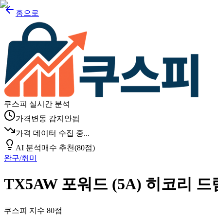
홈으로
쿠스피 실시간 분석
가격변동 감지안됨
가격 데이터 수집 중...
AI 분석
매수 추천
(
80
점)
완구/취미
TX5AW 포워드 (5A) 히코리
쿠스피 지수
80
점