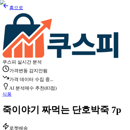
홈으로
쿠스피 실시간 분석
가격변동 감지안됨
가격 데이터 수집 중...
AI 분석
매수 추천
(
83
점)
식품
죽이야기 짜먹는 단호박죽 7p
로켓배송