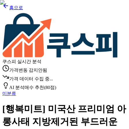
홈으로
쿠스피 실시간 분석
가격변동 감지안됨
가격 데이터 수집 중...
AI 분석
매수 추천
(
80
점)
미분류
[행복미트] 미국산 프리미엄 아
롱사태 지방제거된 부드러운