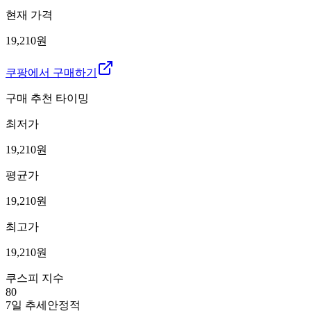
현재 가격
19,210원
쿠팡에서 구매하기
구매 추천 타이밍
최저가
19,210
원
평균가
19,210
원
최고가
19,210
원
쿠스피 지수
80
7일 추세
안정적