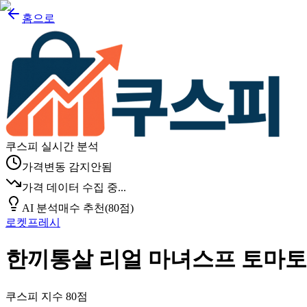
홈으로
쿠스피 실시간 분석
가격변동 감지안됨
가격 데이터 수집 중...
AI 분석
매수 추천
(
80
점)
로켓프레시
한끼통살 리얼 마녀스프 토마토&비프
쿠스피 지수
80
점