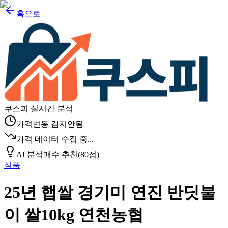
홈으로
쿠스피 실시간 분석
가격변동 감지안됨
가격 데이터 수집 중...
AI 분석
매수 추천
(
80
점)
식품
25년 햅쌀 경기미 연진 반딧불
이 쌀10kg 연천농협