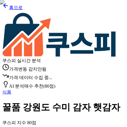
홈으로
쿠스피 실시간 분석
가격변동 감지안됨
가격 데이터 수집 중...
AI 분석
매수 추천
(
80
점)
식품
꿀품 강원도 수미 감자 햇감자
쿠스피 지수
80
점