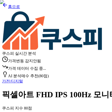
홈으로
쿠스피 실시간 분석
가격변동 감지안됨
가격 데이터 수집 중...
AI 분석
매수 추천
(
80
점)
가전/디지털
픽셀아트 FHD IPS 100Hz 모니
쿠스피 지수
80
점