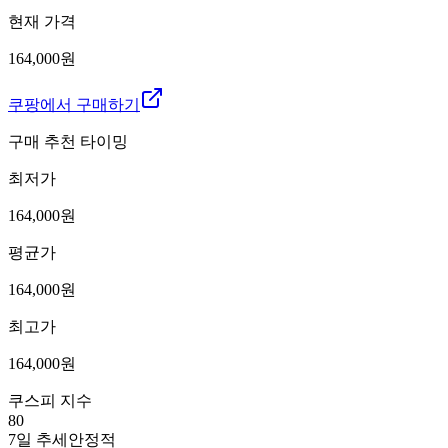
현재 가격
164,000원
쿠팡에서 구매하기
구매 추천 타이밍
최저가
164,000
원
평균가
164,000
원
최고가
164,000
원
쿠스피 지수
80
7일 추세
안정적