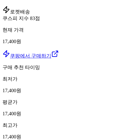
로켓배송
쿠스피 지수
83
점
현재 가격
17,400원
쿠팡에서 구매하기
구매 추천 타이밍
최저가
17,400
원
평균가
17,400
원
최고가
17,400
원