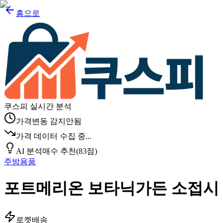
홈으로
쿠스피 실시간 분석
가격변동 감지안됨
가격 데이터 수집 중...
AI 분석
매수 추천
(
83
점)
주방용품
포트메리온 보타닉가든 소접시 
로켓배송