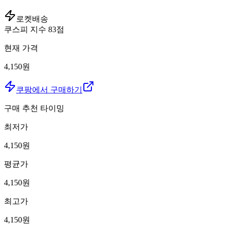
로켓배송
쿠스피 지수
83
점
현재 가격
4,150원
쿠팡에서 구매하기
구매 추천 타이밍
최저가
4,150
원
평균가
4,150
원
최고가
4,150
원