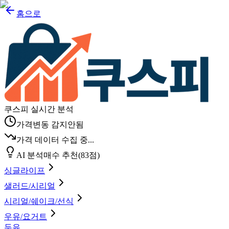
홈으로
쿠스피 실시간 분석
가격변동 감지안됨
가격 데이터 수집 중...
AI 분석
매수 추천
(
83
점)
싱글라이프
샐러드/시리얼
시리얼/쉐이크/선식
우유/요거트
두유