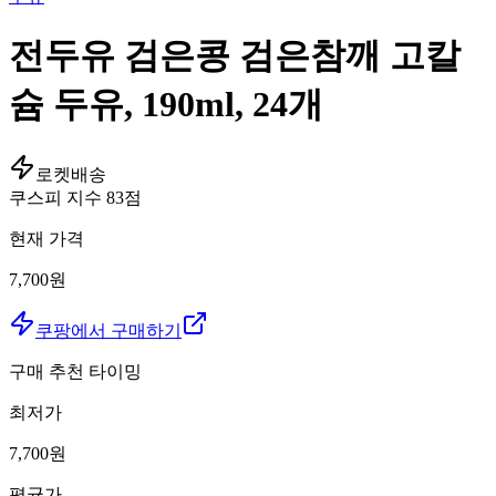
전두유 검은콩 검은참깨 고칼
슘 두유, 190ml, 24개
로켓배송
쿠스피 지수
83
점
현재 가격
7,700원
쿠팡에서 구매하기
구매 추천 타이밍
최저가
7,700
원
평균가