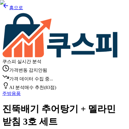
홈으로
쿠스피 실시간 분석
가격변동 감지안됨
가격 데이터 수집 중...
AI 분석
매수 추천
(
83
점)
주방용품
진뚝배기 추어탕기 + 멜라민
받침 3호 세트