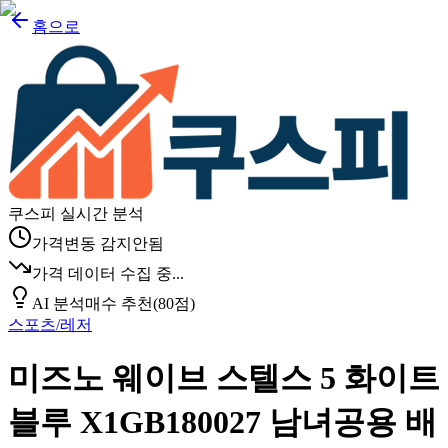
홈으로
쿠스피 실시간 분석
가격변동 감지안됨
가격 데이터 수집 중...
AI 분석
매수 추천
(
80
점)
스포츠/레저
미즈노 웨이브 스텔스 5 화이트
블루 X1GB180027 남녀공용 배