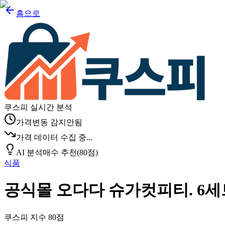
홈으로
쿠스피 실시간 분석
가격변동 감지안됨
가격 데이터 수집 중...
AI 분석
매수 추천
(
80
점)
식품
공식몰 오다다 슈가컷피티. 6세트 3
쿠스피 지수
80
점