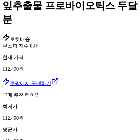
잎추출물 프로바이오틱스 두달
분
로켓배송
쿠스피 지수
83
점
현재 가격
112,490원
쿠팡에서 구매하기
구매 추천 타이밍
최저가
112,490
원
평균가