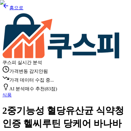
홈으로
쿠스피 실시간 분석
가격변동 감지안됨
가격 데이터 수집 중...
AI 분석
매수 추천
(
83
점)
식품
2중기능성 혈당유산균 식약청
인증 헬씨루틴 당케어 바나바