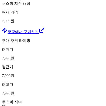
쿠스피 지수
83
점
현재 가격
7,990원
쿠팡에서 구매하기
구매 추천 타이밍
최저가
7,990
원
평균가
7,990
원
최고가
7,990
원
쿠스피 지수