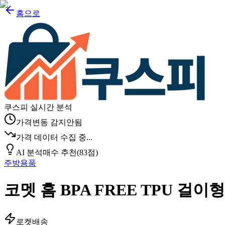
홈으로
쿠스피 실시간 분석
가격변동 감지안됨
가격 데이터 수집 중...
AI 분석
매수 추천
(
83
점)
주방용품
코멧 홈 BPA FREE TPU 걸이
로켓배송