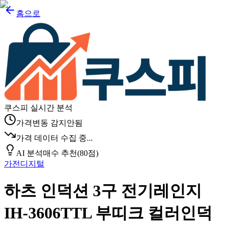
홈으로
쿠스피 실시간 분석
가격변동 감지안됨
가격 데이터 수집 중...
AI 분석
매수 추천
(
80
점)
가전디지털
하츠 인덕션 3구 전기레인지
IH-3606TTL 부띠크 컬러인덕