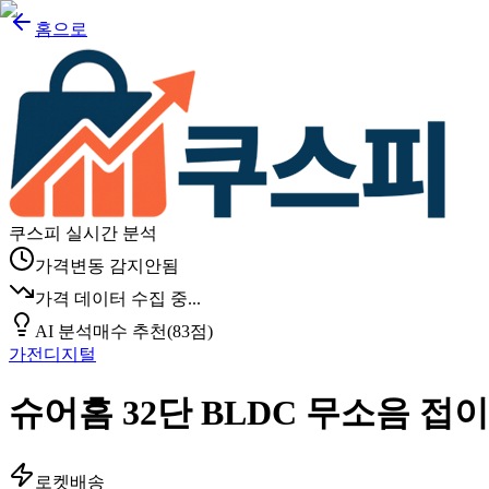
홈으로
쿠스피 실시간 분석
가격변동 감지안됨
가격 데이터 수집 중...
AI 분석
매수 추천
(
83
점)
가전디지털
슈어홈 32단 BLDC 무소음 접이식
로켓배송