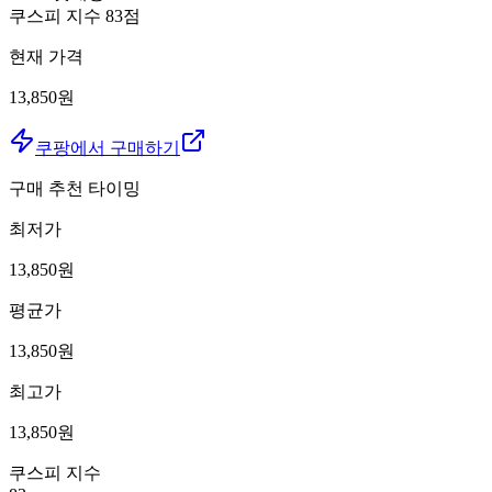
쿠스피 지수
83
점
현재 가격
13,850원
쿠팡에서 구매하기
구매 추천 타이밍
최저가
13,850
원
평균가
13,850
원
최고가
13,850
원
쿠스피 지수