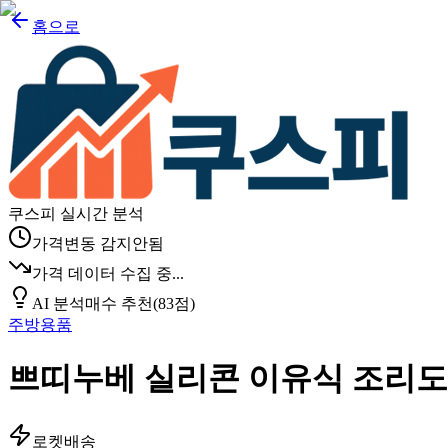
홈으로
쿠스피 실시간 분석
가격변동 감지안됨
가격 데이터 수집 중...
AI 분석
매수 추천
(
83
점)
주방용품
쁘띠누베 실리콘 이유식 조리도구
로켓배송