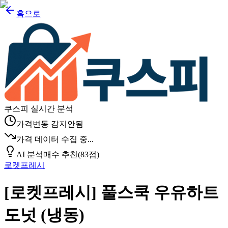
홈으로
쿠스피 실시간 분석
가격변동 감지안됨
가격 데이터 수집 중...
AI 분석
매수 추천
(
83
점)
로켓프레시
[로켓프레시] 풀스쿡 우유하트
도넛 (냉동)