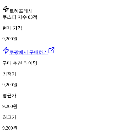
로켓프레시
쿠스피 지수
83
점
현재 가격
9,200원
쿠팡에서 구매하기
구매 추천 타이밍
최저가
9,200
원
평균가
9,200
원
최고가
9,200
원