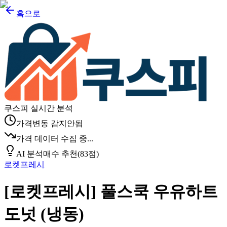
홈으로
쿠스피 실시간 분석
가격변동 감지안됨
가격 데이터 수집 중...
AI 분석
매수 추천
(
83
점)
로켓프레시
[로켓프레시] 풀스쿡 우유하트
도넛 (냉동)