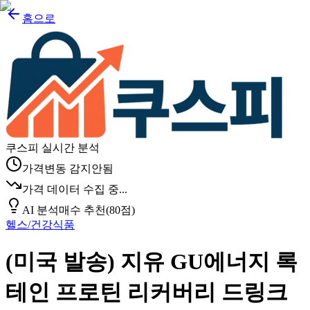
홈으로
쿠스피 실시간 분석
가격변동 감지안됨
가격 데이터 수집 중...
AI 분석
매수 추천
(
80
점)
헬스/건강식품
(미국 발송) 지유 GU에너지 록
테인 프로틴 리커버리 드링크