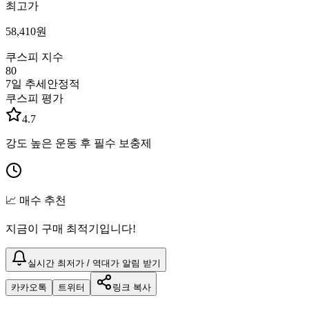
최고가
58,410
원
쿠스피 지수
80
7일 추세
안정적
쿠스피 평가
4.7
강도 높은 운동 후 필수 보충제
📈 매수 추천
지금이 구매 최적기입니다!
실시간 최저가 / 역대가 알림 받기
카카오톡
트위터
링크 복사