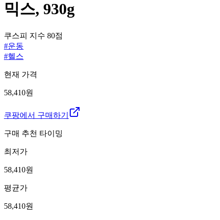
믹스, 930g
쿠스피 지수
80
점
#
운동
#
헬스
현재 가격
58,410원
쿠팡에서 구매하기
구매 추천 타이밍
최저가
58,410
원
평균가
58,410
원