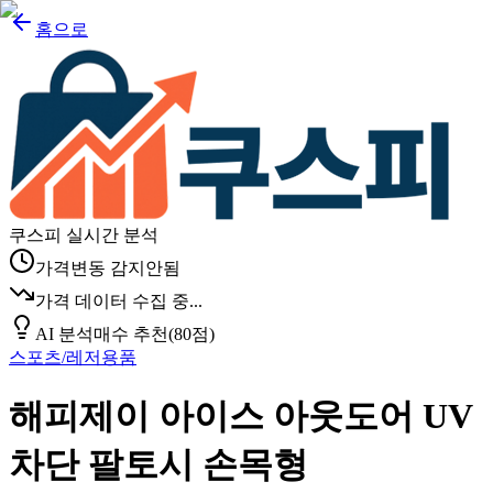
홈으로
쿠스피 실시간 분석
가격변동 감지안됨
가격 데이터 수집 중...
AI 분석
매수 추천
(
80
점)
스포츠/레저용품
해피제이 아이스 아웃도어 UV
차단 팔토시 손목형