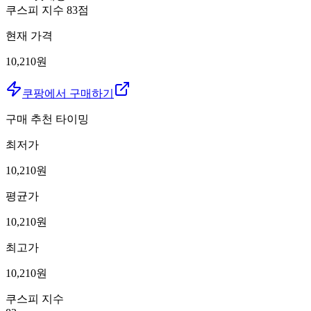
쿠스피 지수
83
점
현재 가격
10,210원
쿠팡에서 구매하기
구매 추천 타이밍
최저가
10,210
원
평균가
10,210
원
최고가
10,210
원
쿠스피 지수