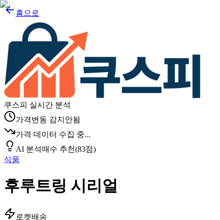
홈으로
쿠스피 실시간 분석
가격변동 감지안됨
가격 데이터 수집 중...
AI 분석
매수 추천
(
83
점)
식품
후루트링 시리얼
로켓배송