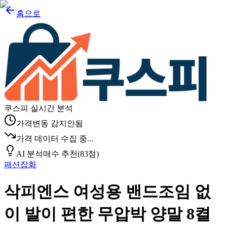
홈으로
쿠스피 실시간 분석
가격변동 감지안됨
가격 데이터 수집 중...
AI 분석
매수 추천
(
83
점)
패션잡화
삭피엔스 여성용 밴드조임 없
이 발이 편한 무압박 양말 8켤