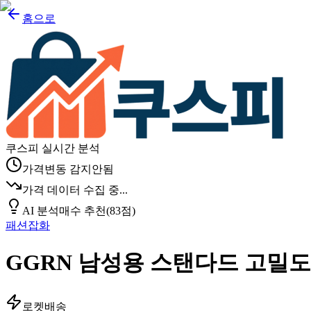
홈으로
쿠스피 실시간 분석
가격변동 감지안됨
가격 데이터 수집 중...
AI 분석
매수 추천
(
83
점)
패션잡화
GGRN 남성용 스탠다드 고밀도
로켓배송