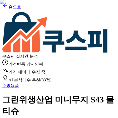
홈으로
쿠스피 실시간 분석
가격변동 감지안됨
가격 데이터 수집 중...
AI 분석
매수 추천
(
83
점)
주방용품
그린위생산업 미니무지 S43 물
티슈