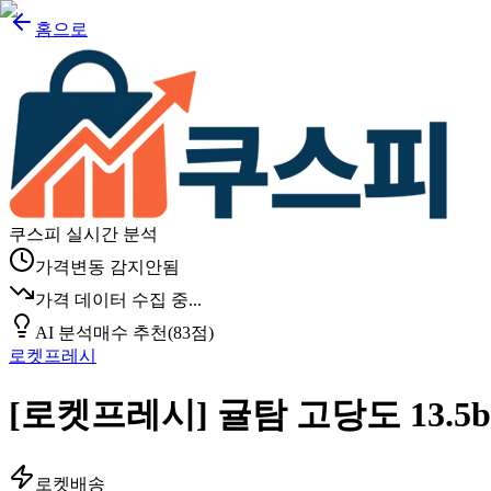
홈으로
쿠스피 실시간 분석
가격변동 감지안됨
가격 데이터 수집 중...
AI 분석
매수 추천
(
83
점)
로켓프레시
[로켓프레시] 귤탐 고당도 13.5b
로켓배송