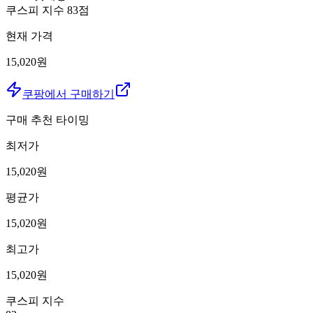
쿠스피 지수
83
점
현재 가격
15,020원
쿠팡에서 구매하기
구매 추천 타이밍
최저가
15,020
원
평균가
15,020
원
최고가
15,020
원
쿠스피 지수