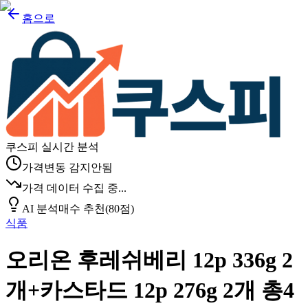
홈으로
쿠스피 실시간 분석
가격변동 감지안됨
가격 데이터 수집 중...
AI 분석
매수 추천
(
80
점)
식품
오리온 후레쉬베리 12p 336g 2
개+카스타드 12p 276g 2개 총4