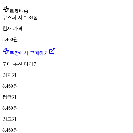
로켓배송
쿠스피 지수
83
점
현재 가격
8,460원
쿠팡에서 구매하기
구매 추천 타이밍
최저가
8,460
원
평균가
8,460
원
최고가
8,460
원