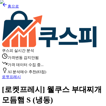
홈으로
쿠스피 실시간 분석
가격변동 감지안됨
가격 데이터 수집 중...
AI 분석
매수 추천
(
83
점)
로켓프레시
[로켓프레시] 웰쿠스 부대찌개
모듬햄 S (냉동)