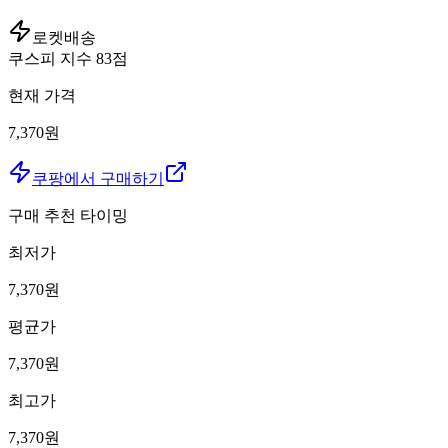
로켓배송
쿠스피 지수
83
점
현재 가격
7,370원
쿠팡에서 구매하기
구매 추천 타이밍
최저가
7,370
원
평균가
7,370
원
최고가
7,370
원