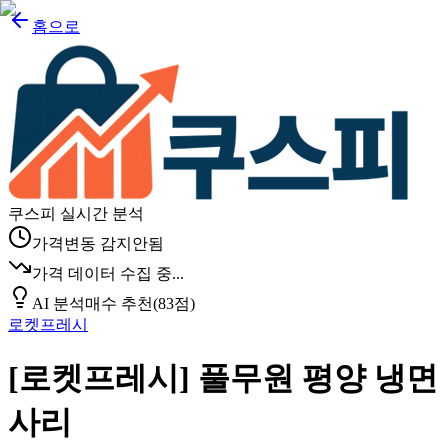
홈으로
쿠스피 실시간 분석
가격변동 감지안됨
가격 데이터 수집 중...
AI 분석
매수 추천
(
83
점)
로켓프레시
[로켓프레시] 풀무원 평양 냉면
사리