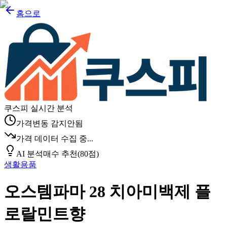
홈으로
쿠스피 실시간 분석
가격변동 감지안됨
가격 데이터 수집 중...
AI 분석
매수 추천
(
80
점)
생활용품
오스템파마 28 치아미백제 플
로랄민트향