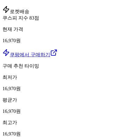
로켓배송
쿠스피 지수
83
점
현재 가격
16,970원
쿠팡에서 구매하기
구매 추천 타이밍
최저가
16,970
원
평균가
16,970
원
최고가
16,970
원