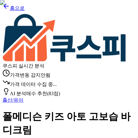
홈으로
쿠스피 실시간 분석
가격변동 감지안됨
가격 데이터 수집 중...
AI 분석
매수 추천
(
83
점)
출산/유아
폴메디슨 키즈 아토 고보습 바
디크림