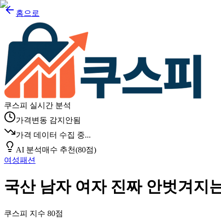
홈으로
쿠스피 실시간 분석
가격변동 감지안됨
가격 데이터 수집 중...
AI 분석
매수 추천
(
80
점)
여성패션
국산 남자 여자 진짜 안벗겨지
쿠스피 지수
80
점