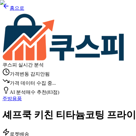
홈으로
쿠스피 실시간 분석
가격변동 감지안됨
가격 데이터 수집 중...
AI 분석
매수 추천
(
83
점)
주방용품
셰프쿡 키친 티타늄코팅 프라이팬, 
로켓배송