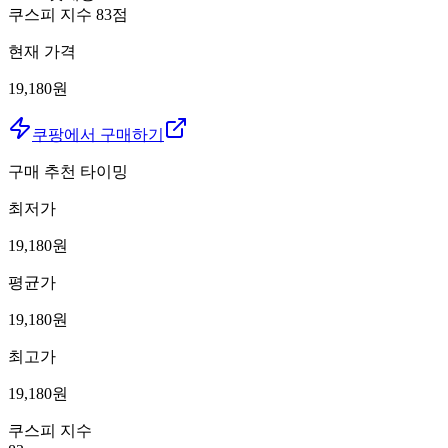
쿠스피 지수
83
점
현재 가격
19,180원
쿠팡에서 구매하기
구매 추천 타이밍
최저가
19,180
원
평균가
19,180
원
최고가
19,180
원
쿠스피 지수