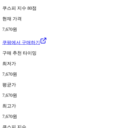
쿠스피 지수
80
점
현재 가격
7,670원
쿠팡에서 구매하기
구매 추천 타이밍
최저가
7,670
원
평균가
7,670
원
최고가
7,670
원
쿠스피 지수