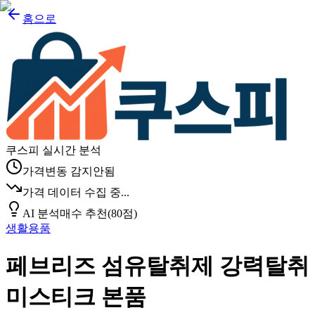
홈으로
쿠스피 실시간 분석
가격변동 감지안됨
가격 데이터 수집 중...
AI 분석
매수 추천
(
80
점)
생활용품
페브리즈 섬유탈취제 강력탈취
미스티크 본품