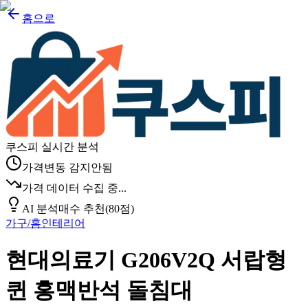
홈으로
쿠스피 실시간 분석
가격변동 감지안됨
가격 데이터 수집 중...
AI 분석
매수 추천
(
80
점)
가구/홈인테리어
현대의료기 G206V2Q 서랍형
퀸 홍맥반석 돌침대