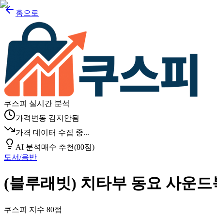
홈으로
쿠스피 실시간 분석
가격변동 감지안됨
가격 데이터 수집 중...
AI 분석
매수 추천
(
80
점)
도서/음반
(블루래빗) 치타부 동요 사운드
쿠스피 지수
80
점