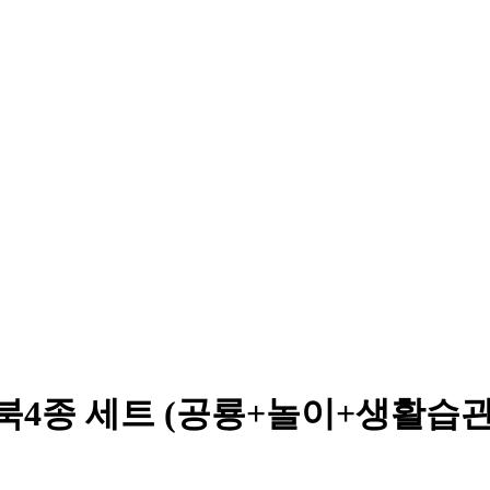
북4종 세트 (공룡+놀이+생활습관