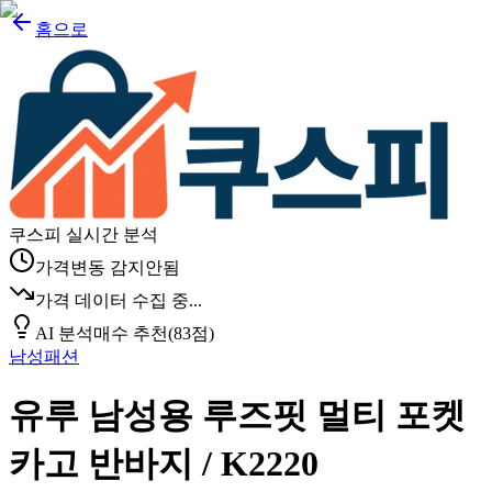
홈으로
쿠스피 실시간 분석
가격변동 감지안됨
가격 데이터 수집 중...
AI 분석
매수 추천
(
83
점)
남성패션
유루 남성용 루즈핏 멀티 포켓
카고 반바지 / K2220