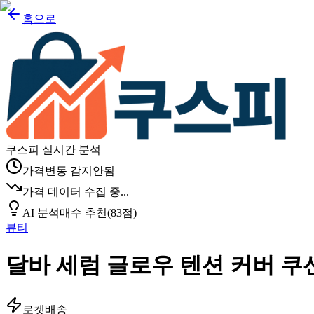
홈으로
쿠스피 실시간 분석
가격변동 감지안됨
가격 데이터 수집 중...
AI 분석
매수 추천
(
83
점)
뷰티
달바 세럼 글로우 텐션 커버 쿠션,
로켓배송