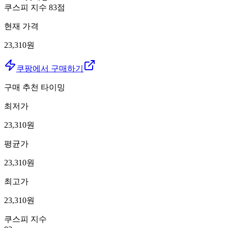
쿠스피 지수
83
점
현재 가격
23,310원
쿠팡에서 구매하기
구매 추천 타이밍
최저가
23,310
원
평균가
23,310
원
최고가
23,310
원
쿠스피 지수