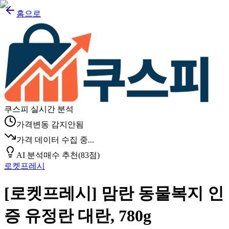
홈으로
쿠스피 실시간 분석
가격변동 감지안됨
가격 데이터 수집 중...
AI 분석
매수 추천
(
83
점)
로켓프레시
[로켓프레시] 맘란 동물복지 인
증 유정란 대란, 780g