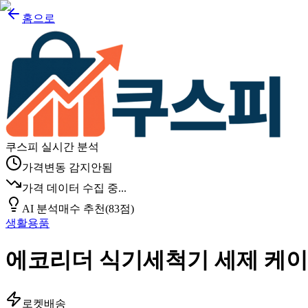
홈으로
쿠스피 실시간 분석
가격변동 감지안됨
가격 데이터 수집 중...
AI 분석
매수 추천
(
83
점)
생활용품
에코리더 식기세척기 세제 케이탭
로켓배송