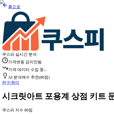
홈으로
쿠스피 실시간 분석
가격변동 감지안됨
가격 데이터 수집 중...
AI 분석
매수 추천
(
80
점)
완구/취미
시크릿아트 포용계 상점 키트 
쿠스피 지수
80
점