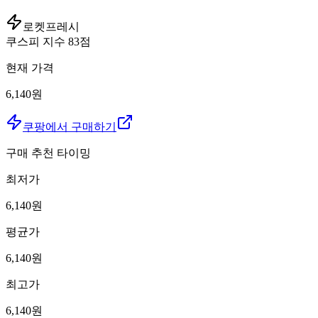
로켓프레시
쿠스피 지수
83
점
현재 가격
6,140원
쿠팡에서 구매하기
구매 추천 타이밍
최저가
6,140
원
평균가
6,140
원
최고가
6,140
원