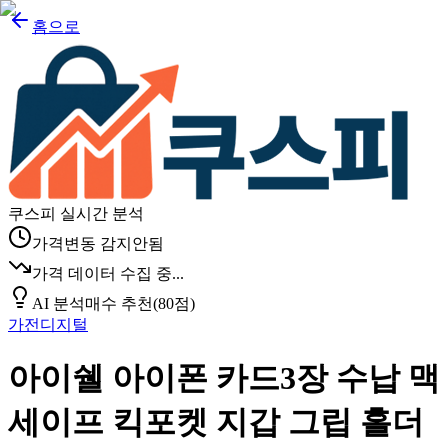
홈으로
쿠스피 실시간 분석
가격변동 감지안됨
가격 데이터 수집 중...
AI 분석
매수 추천
(
80
점)
가전디지털
아이쉘 아이폰 카드3장 수납 맥
세이프 킥포켓 지갑 그립 홀더