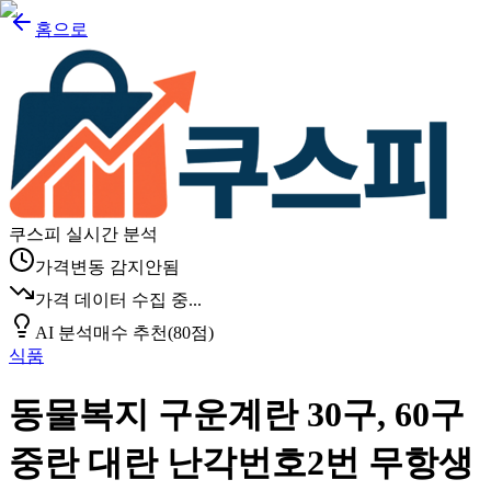
홈으로
쿠스피 실시간 분석
가격변동 감지안됨
가격 데이터 수집 중...
AI 분석
매수 추천
(
80
점)
식품
동물복지 구운계란 30구, 60구
중란 대란 난각번호2번 무항생