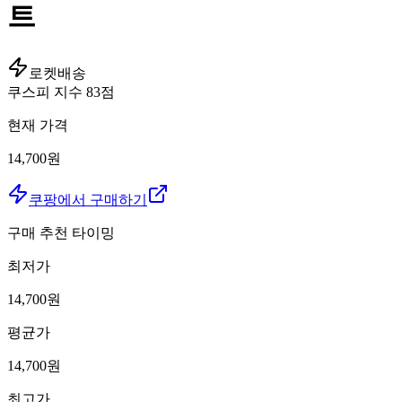
트
로켓배송
쿠스피 지수
83
점
현재 가격
14,700원
쿠팡에서 구매하기
구매 추천 타이밍
최저가
14,700
원
평균가
14,700
원
최고가