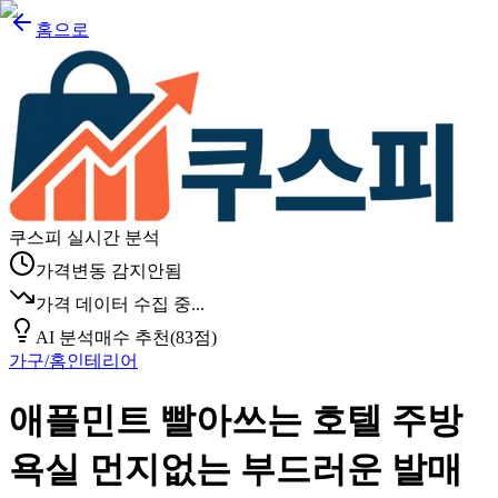
홈으로
쿠스피 실시간 분석
가격변동 감지안됨
가격 데이터 수집 중...
AI 분석
매수 추천
(
83
점)
가구/홈인테리어
애플민트 빨아쓰는 호텔 주방
욕실 먼지없는 부드러운 발매