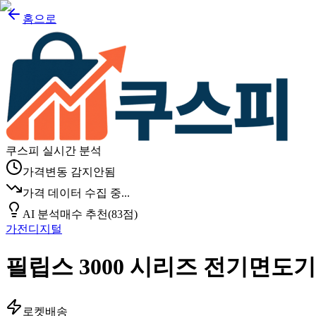
홈으로
쿠스피 실시간 분석
가격변동 감지안됨
가격 데이터 수집 중...
AI 분석
매수 추천
(
83
점)
가전디지털
필립스 3000 시리즈 전기면도기
로켓배송