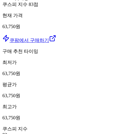
쿠스피 지수
83
점
현재 가격
63,750원
쿠팡에서 구매하기
구매 추천 타이밍
최저가
63,750
원
평균가
63,750
원
최고가
63,750
원
쿠스피 지수