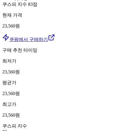
쿠스피 지수
83
점
현재 가격
23,560원
쿠팡에서 구매하기
구매 추천 타이밍
최저가
23,560
원
평균가
23,560
원
최고가
23,560
원
쿠스피 지수