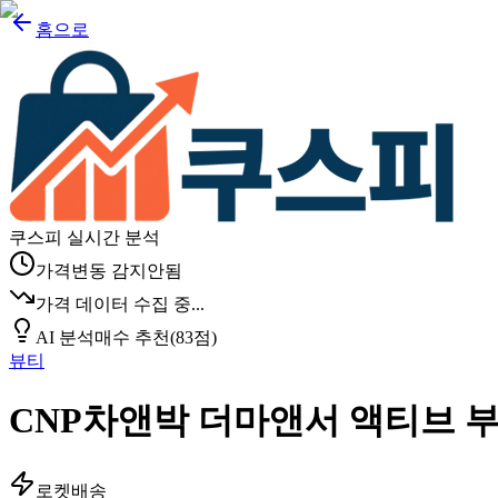
홈으로
쿠스피 실시간 분석
가격변동 감지안됨
가격 데이터 수집 중...
AI 분석
매수 추천
(
83
점)
뷰티
CNP차앤박 더마앤서 액티브 
로켓배송