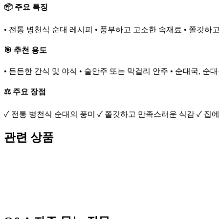
📦 주요 특징
• 전통 병천식 순대 레시피 • 풍부하고 고소한 속재료 • 쫄깃하
🎯 추천 용도
• 든든한 간식 및 야식 • 술안주 또는 막걸리 안주 • 순대국, 순
⚖️ 주요 장점
✓ 전통 병천식 순대의 풍미 ✓ 쫄깃하고 만족스러운 식감 ✓ 집
관련 상품