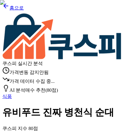
홈으로
쿠스피 실시간 분석
가격변동 감지안됨
가격 데이터 수집 중...
AI 분석
매수 추천
(
80
점)
식품
유비푸드 진짜 병천식 순대
쿠스피 지수
80
점